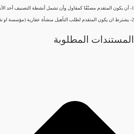
1- أن يكون المتقدم مصنّفًا كمقاول وأن تشمل أنشطة التصنيف أحد الأنشطة التالية: التشييد والبناء التطوير العقاري
2- يشترط ان يكون المتقدم لطلب التأهيل منشأة عقارية (مؤسسة او شركة او صندوق استثماري) وان يكون من ضمن أنشطتها احدى أنشطة تشييد المباني او البيع على الخارطة
المستندات المطلوبة